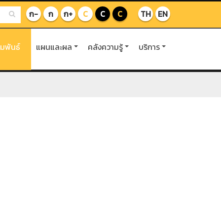
ก-
ก
ก+
C
C
C
TH
EN
ัมพันธ์
แผนและผล
คลังความรู้
บริการ